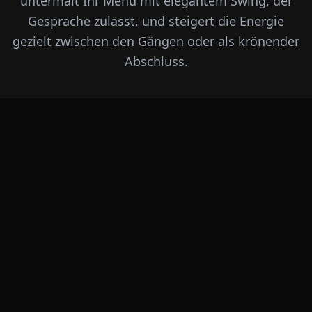
untermalt Ihr Menü mit elegantem Swing, der
Gespräche zulässt, und steigert die Energie
gezielt zwischen den Gängen oder als krönender
Abschluss.
DAUER & SETS
2–3 Sets à 10–15 Min.
Dezente Begleitung zwischen den
Gängen
1 Showblock à 20–30 Min.
Kompaktes Highlight nach dem